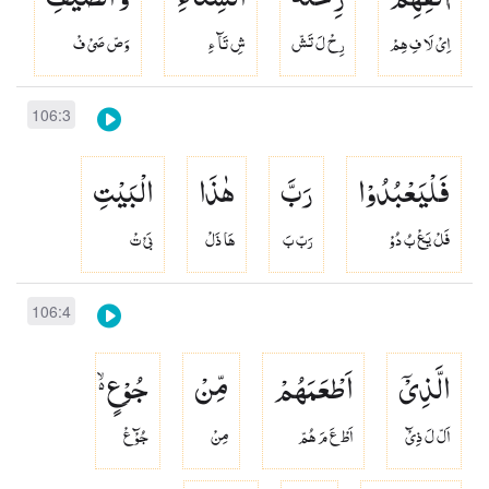
اِىْ لَا فِ هِمْ
رِحْ لَ تَشّ
شِ تَآ ءِ
وَصّ صَىْ فْ
106:3
فَلْیَعْبُدُوْا
رَبَّ
هٰذَا
الْبَیْتِ
فَلْ يَعْ بُ دُوْ
رَبّ بَ
هَا ذَلْ
بَىْ تْ
106:4
الَّذِیْۤ
اَطْعَمَهُمْ
مِّنْ
جُوْعٍ ۙ۬
اَلّ لَ ذِىْٓ
اَطْ عَ مَ هُمّ
مِنْ
جُوْٓ عْ