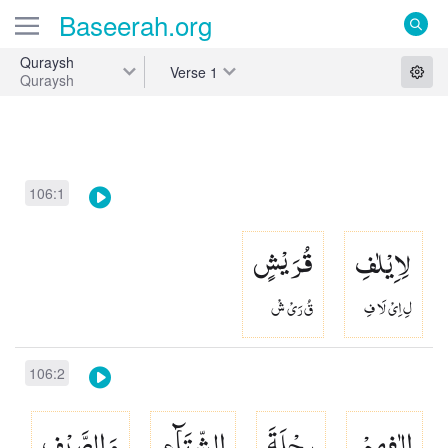
Baseerah
.org
Quraysh
Verse
1
Quraysh
106:1
لِاِیْلٰفِ
قُرَیْشٍ
لِ اِىْ لَا فِ
قُ رَىْ شْ
106:2
اٖلٰفِهِمْ
رِحْلَةَ
الشِّتَآءِ
وَ الصَّیْفِ