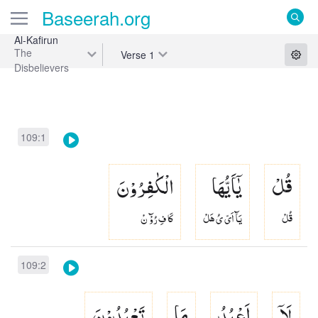
Baseerah
.org
Al-Kafirun
The
Verse
1
Disbelievers
109:1
قُلْ
یٰۤاَیُّهَا
الْكٰفِرُوْنَ
قُلْ
يَآ اَىّ ىُ هَلْ
كَا فِ رُوْٓ نْ
109:2
لَاۤ
اَعْبُدُ
مَا
تَعْبُدُوْنَ