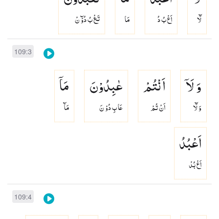
لَٓا
اَعْ بُ دُ
مَا
تَعْ بُ دُوْٓ نْ
109:3
وَ لَاۤ
اَنْتُمْ
عٰبِدُوْنَ
مَاۤ
وَ لَٓا
اَنْ تُمْ
عَا بِ دُوْ نَ
مَآ
اَعْبُدُ
اَعْ بُدْ
109:4