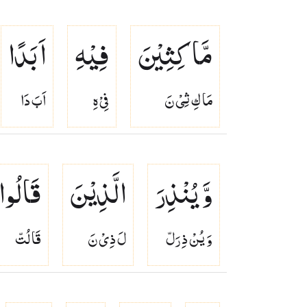
مَّاكِثِیْنَ
فِیْهِ
اَبَدًا
مَا كِ ثِىْ نَ
فِىْ هِ
اَبَ دَا
وَّ یُنْذِرَ
الَّذِیْنَ
قَالُوا
وَ يُنْ ذِ رَلّ
لَ ذِىْ نَ
قَا لُتّ