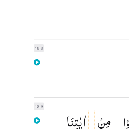
18:8
18:9
ْا
مِنْ
اٰیٰتِنَا