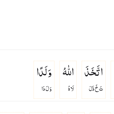
اتَّخَذَ
اللّٰهُ
وَلَدًا
تَ خَ ذَلّ
لَا هُ
وَ لَ دَا