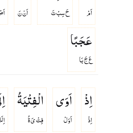
اَمْ
حَ سِبْ تَ
اَنّ نَ
اَص
عَجَبًا
عَ جَ بَا
اِذْ
اَوَی
الْفِتْیَةُ
اِل
اِذْ
اَوَلْ
فِتْ ىَ ةُ
اِلَ