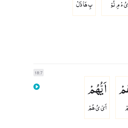
ُ ءْ مِ نُوْ
بِ هَا ذَلْ
18:7
هُمْ
اَیُّهُمْ
مْ
اَىّ ىُ هُمْ