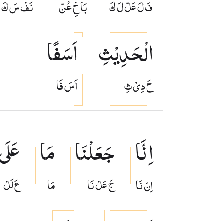
فَ لَ عَلّ لَ كَ
بَا خِ عُنّ
نَفْ سَ كَ
الْحَدِیْثِ
اَسَفًا
حَ دِىْ ثِ
اَ سَ فَا
اِنَّا
جَعَلْنَا
مَا
عَلَی
اِنّ نَا
جَ عَلْ نَا
مَا
عَ لَلْ