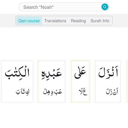
Qari course
Translations
Reading
Surah Info
اَنْزَلَ
عَلٰی
عَبْدِهِ
الْكِتٰبَ
اَنۡ زَلَ
عَ لَا
عَبْ دِ هِلْ
كِ تَا بَ