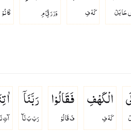
ْ حَا بَلْ
كَهْ فِ
وَرّ رَ قِىْ مِ
كَا نُوْ
َی
الْكَهْفِ
فَقَالُوْا
رَبَّنَاۤ
اٰتِن
لْ
كَهْ فِ
فَ قَا لُوْ
رَبّ بَ نَآ
آتِ نَ