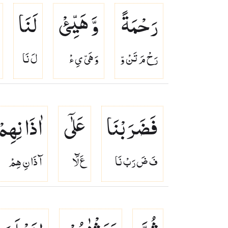
رَحْمَةً
وَّ هَیِّئْ
لَنَا
رَحْ مَ تَنْ وّ
وَ هَىّ ىِ ءْ
لَ نَا
فَضَرَبْنَا
عَلٰۤی
اٰذَانِهِم
فَ ضَ رَبْ نَا
عَ لَٓا
آ ذَا نِ هِمْ