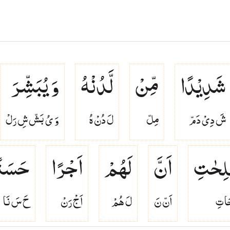
شَدِیْدًا
مِّنْ
لَّدُنْهُ
وَ یُبَشِّرَ
شَ دِىْ دَمّ
مِلّ
لَ دُنْ هُ
وَ ىُ بَشّ شِ رَلْ
لِحٰتِ
اَنَّ
لَهُمْ
اَجْرًا
حَسَنً
ا تِ
اَنّ نَ
لَ هُمْ
اَجْ رَنْ
حَ سَ نَا