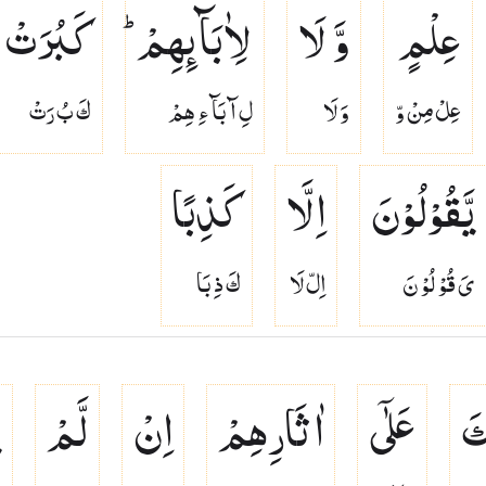
عِلْمٍ
وَّ لَا
لِاٰبَآىِٕهِمْ ؕ
كَبُرَتْ
عِلْ مِنْ وّ
وَ لَا
لِ آ بَآ ءِ هِمْ
كَ بُ رَتْ
یَّقُوْلُوْنَ
اِلَّا
كَذِبًا
ىَ قُوْ لُوْ نَ
اِلّ لَا
كَ ذِ بَا
كَ
عَلٰۤی
اٰثَارِهِمْ
اِنْ
لَّمْ
ی