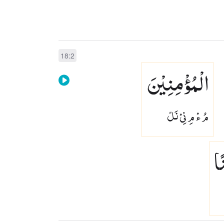
18:2
الْمُؤْمِنِیْنَ
مُ ءْ مِ نِىْ نَلّ
ا