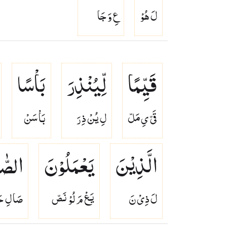
لَ هُوْ
عِ وَ جَا
قَیِّمًا
لِّیُنْذِرَ
بَاْسًا
قَىّ ىِ مَلّ
لِ يُنْ ذِ رَ
بَاْ سَنْ
الَّذِیْنَ
یَعْمَلُوْنَ
الصّٰ
لَ ذِىْ نَ
يَعْ مَ لُوْ نَصّ
صَا لِ حَ