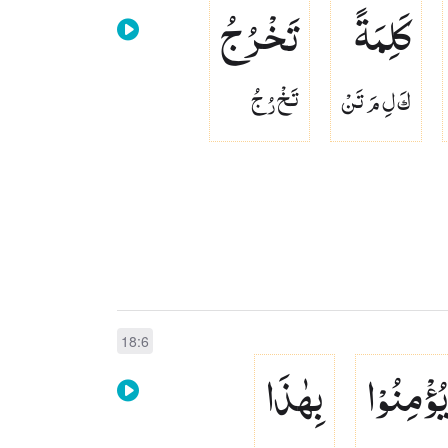
كَلِمَةً
تَخْرُجُ
كَ لِ مَ تَنْ
تَخْ رُ جُ
18:6
ُؤْمِنُوْا
بِهٰذَا