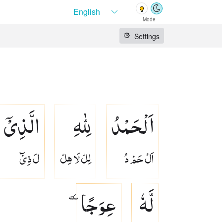
Mode
Settings
اَلْحَمْدُ
لِلّٰهِ
الَّذِیْۤ
اَلْ حَمْ دُ
لِلّ لَا هِلّ
لَ ذِىْٓ
لَّهٗ
عِوَجًاٚ