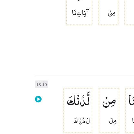
مِنْ
آ يَا تِ نَا
18:10
َا
مِنْ
لَّدُنْكَ
ا
مِلّ
لَ دُنْ كَ