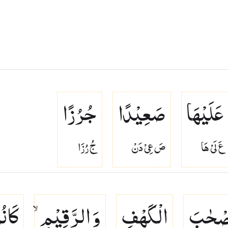
عَلَیْهَا
صَعِیْدًا
جُرُزًا
عَ لَىْ هَا
صَ عِىْ دَنْ
جُ رُزَا
صْحٰبَ
الْكَهْفِ
وَ الرَّقِیْمِ ۙ
كَانُو