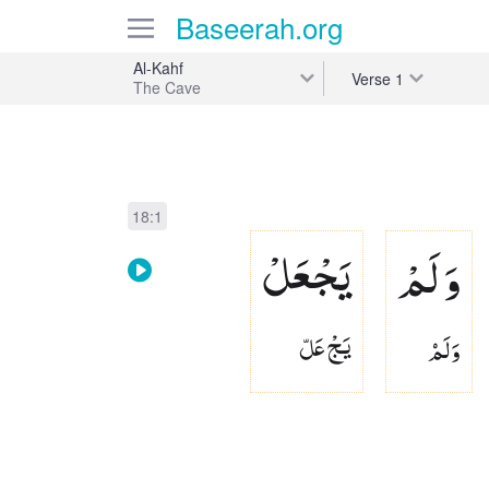
Baseerah
.org
Al-Kahf
Verse
1
The Cave
18:1
وَ لَمْ
یَجْعَلْ
وَلَمۡ
يَجْ عَلّ