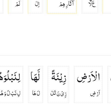
عَ لَٓا
آ ثَا رِ هِمْ
اِلّ
لَمْ
ى
الْاَرْضِ
زِیْنَةً
لَّهَا
لِنَبْلُوَ
اَرْ ضِ
زِىْ نَ تَلّ
لَ هَا
لِ نَبْ لُ وَ هُ