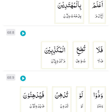
اَعْلَمُ
بِالْمُهْتَدِیْنَ
اَعْ لَ مُ
بِلْ مُهْ تَ دِىْٓ نْ
68:8
فَلَا
تُطِعِ
الْمُكَذِّبِیْنَ
فَ لَا
تُ طِ عِلْ
مُ كَذّ ذِ بِىْٓ نْ
68:9
وَدُّوْا
لَوْ
تُدْهِنُ
فَیُدْهِنُوْنَ
وَدّدُوْ
لَوْ
تُدْ هِ نُ
فَ يُدْ هِ نُوْٓ نْ