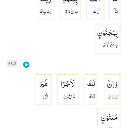
مَآ
اَنْ تَ
بِ نِعْ مَ ةِ
رَبّ بِ كَ
بِمَجْنُوْنٍ
بِ مَجْ نُوْٓ نْ
68:3
وَ اِنَّ
لَكَ
لَاَجْرًا
غَیْرَ
وَ اِنّ نَ
لَ كَ
لَ اَجْ رَنْ
غَىْ رَ
مَمْنُوْنٍ