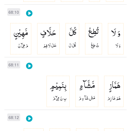
68:10
وَ لَا
تُطِعْ
كُلَّ
حَلَّافٍ
مَّهِیْنٍ
وَ لَا
تُ طِعْ
كُلّ لَ
حَلّ لَا فِمّ
مَ هِىْٓ نْ
68:11
هَمَّازٍ
مَّشَّآءٍۭ
بِنَمِیْمٍ
هَمّ مَا زِمّ
مَشّ شَآ ءِ مْ
بِ نَ مِىْٓ مْ
68:12