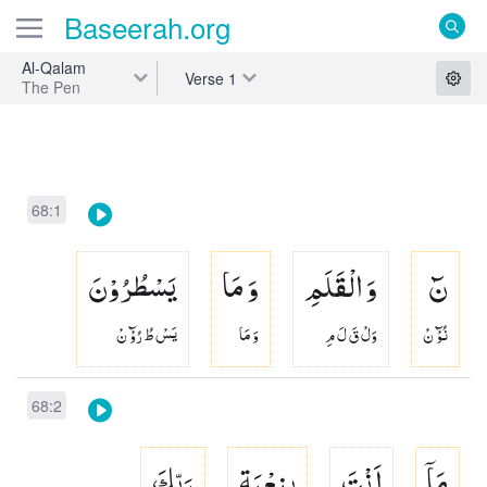
Baseerah
.org
Al-Qalam
Verse
1
The Pen
68:1
نٓ
وَ الْقَلَمِ
وَ مَا
یَسْطُرُوْنَ
نُوْٓ نْ
وَلْ قَ لَ مِ
وَ مَا
يَسْ طُ رُوْٓ نْ
68:2
مَاۤ
اَنْتَ
بِنِعْمَةِ
رَبِّكَ