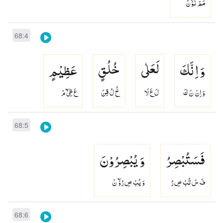
مَمْ نُوْٓنْ
68:4
وَ اِنَّكَ
لَعَلٰی
خُلُقٍ
عَظِیْمٍ
وَ اِنّ نَ كَ
لَ عَ لَا
خُ لُ قِنْ
عَ ظِىْٓ مْ
68:5
فَسَتُبْصِرُ
وَ یُبْصِرُوْنَ
فَ سَ تُبْ صِ رُ
وَ يُبْ صِ رُوْٓ نْ
68:6