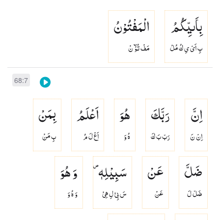
بِاَىیِّكُمُ
الْمَفْتُوْنُ
بِ اَىّ ىِ كُ مُلْ
مَفْ تُوْٓ نْ
68:7
اِنَّ
رَبَّكَ
هُوَ
اَعْلَمُ
بِمَنْ
اِنّ نَ
رَبّ بَ كَ
هُ وَ
اَعْ لَ مُ
بِ مَنْ
ضَلَّ
عَنْ
سَبِیْلِهٖ ۪
وَ هُوَ
ضَلّ لَ
عَنْ
سَ بِىْ لِ هِىْ
وَ هُ وَ