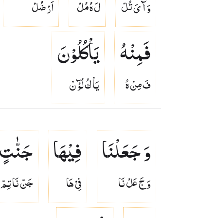
وَ آ ىَ تُلّ
لَ هُ مُلْ
اَرْ ضُلْ
فَمِنْهُ
یَاْكُلُوْنَ
فَ مِنْ هُ
يَاْ كُ لُوْٓ نْ
وَ جَعَلْنَا
فِیْهَا
جَنّٰتٍ
وَ جَ عَلْ نَا
فِىْ هَا
جَنّ نَا تِمّ