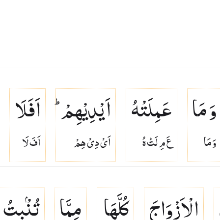
وَ مَا
عَمِلَتْهُ
اَیْدِیْهِمْ ؕ
اَفَلَا
وَ مَا
عَ مِ لَتۡ هُ
اَىْ دِىْ هِمْ
اَفَ لَا
الْاَزْوَاجَ
كُلَّهَا
مِمَّا
تُنْۢبِتُ