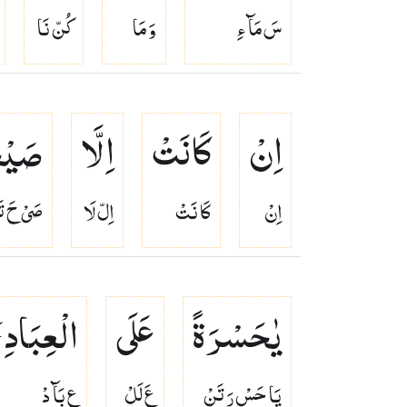
سَ مَآ ءِ
وَ مَا
كُنّ نَا
اِنْ
كَانَتْ
اِلَّا
صَیْح
اِنْ
كَا نَتْ
اِلّ لَا
صَىْ حَ تَ
یٰحَسْرَةً
عَلَی
الْعِبَادِ ؔۚ
يَا حَسْ رَ تَنْ
عَ لَلْ
عِ بَآ دْ