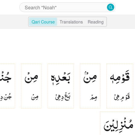
Qari Course
Translations
Reading
قَوْمِهٖ
مِنْۢ
بَعْدِهٖ
مِنْ
جُنْ
قَوْ مِ هِىْ
مِمْ
بَعْ دِ هِىْ
مِنْ
جُنْ دِ
مُنْزِلِیْنَ