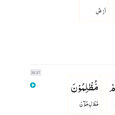
اَرْ ضُ
36:37
مْ
مُّظْلِمُوْنَ
مُظْ لِ مُوْٓ نْ