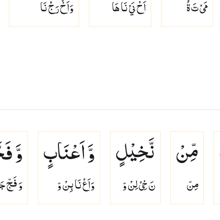
مَىْ تَ ةُ
اَحْ يَىْ نَا هَا
وَاَخۡ رَجۡ نَا
مِّنْ
نَّخِیْلٍ
وَّ اَعْنَابٍ
وَّ فَج
مِنّ
نَ خِىْ لِنْ وّ
وَاَعْ نَا بِنْ وّ
وَ فَجّ جَ