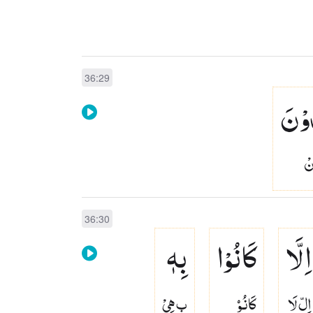
36:29
وْنَ
نْ
36:30
اِلَّا
كَانُوْا
بِهٖ
اِلّ لَا
كَانُوۡ
بِ هِىْ