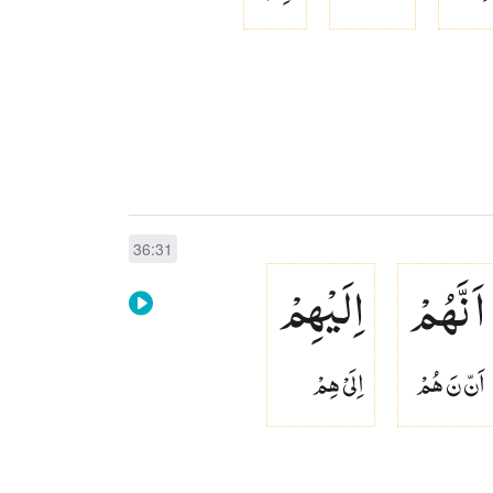
36:31
اَنَّهُمْ
اِلَیْهِمْ
اَنّ نَ هُمْ
اِلَىْ هِمْ