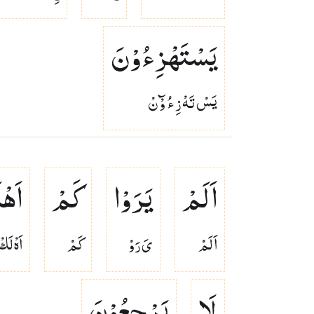
یَسْتَهْزِءُوْنَ
يَسْ تَهْ زِ ءُ وْٓ نْ
اَلَمْ
یَرَوْا
كَمْ
اَهْل
اَلَمْ
ىَ رَوْ
كَمْ
اَهْ لَك
لَا
یَرْجِعُوْنَ