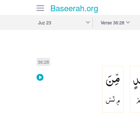
Baseerah
.org
Verse
36:28
Juz 23
36:28
دٍ
مِّنَ
مّ
مِ نَسّ