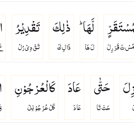
مُسْتَقَرٍّ
لَّهَا ؕ
ذٰلِكَ
تَقْدِیْرُ
ا
مُسْ تَ قَرّ رِلّ
لَ هَا
ذَا لِ كَ
تَقْ دِىْ رُلْ
عَ
ِلَ
حَتّٰی
عَادَ
كَالْعُرْجُوْنِ
ا
َ
حَتّ تَا
عَا دَ
كَلْ عُرْ جُوْ نِلْ
قَ