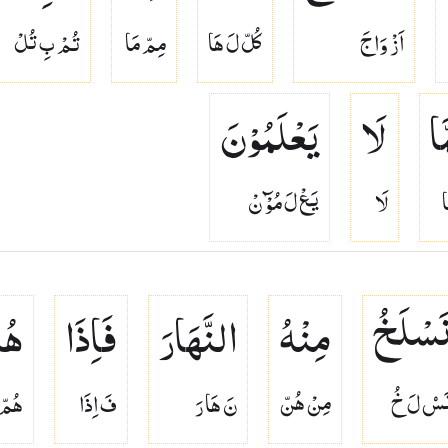
اَزْ وَاجَ
كُلّ لَ هَا
مِمّ مَا
تُمْ بِ تُلْ
َا
لَا
یَعْلَمُوْنَ
ا
لَا
يَعْ لَ مُوْٓ نْ
َسْلَخُ
مِنْهُ
النَّهَارَ
فَاِذَا
هُ
َسۡ لَ خُ
مِنْ هُنّ
نَ هَا رَ
فَ اِذَا
هُمّ