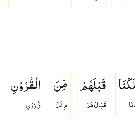
َكْنَا
قَبْلَهُمْ
مِّنَ
الْقُرُوْنِ
ْ نَا
قَبْ لَ هُمّ
مِ نَلْ
قُ رُوْ نِ