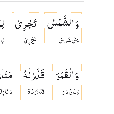
وَ الشَّمْسُ
تَجْرِیْ
لِ
وَشّ شَمْ سُ
تَجْ رِىْ
لِ 
وَ الْقَمَرَ
قَدَّرْنٰهُ
مَنَاز
وَلْ قَ مَ رَ
قَدّ دَرْ نَا هُ
مَ نَا زِ ل