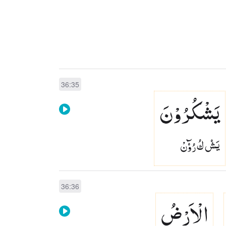
36:35
یَشْكُرُوْنَ
يَشۡ كُ رُوۡٓنْ‏
36:36
الْاَرْضُ