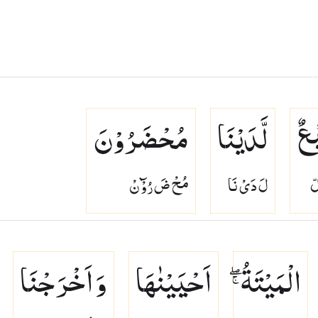
ْعٌ
لَّدَیْنَا
مُحْضَرُوْنَ
لّ
لَ دَىْ نَا
مُحْ ضَ رُوْٓ نْ
الْمَیْتَةُ ۖۚ
اَحْیَیْنٰهَا
وَ اَخْرَجْنَا