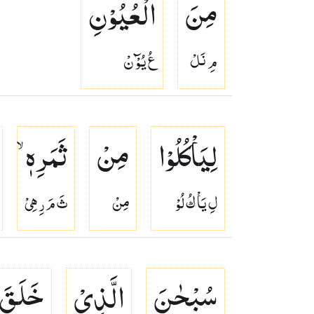
مِنَ
الْعُیُوْنِ
مِ نَلْ
عُ يُوْٓ نْ
لِیَاْكُلُوْا
مِنْ
ثَمَرِهٖ ۙ
لِ يَاْ كُ لُوْ
مِنْ
ثَ مَ رِ هِىْ
سُبْحٰنَ
الَّذِیْ
خَلَقَ