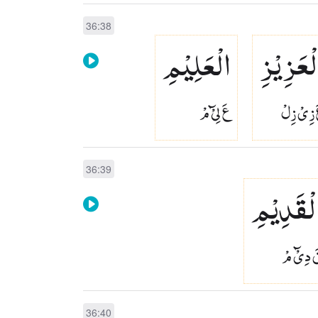
36:38
لْعَزِیْزِ
الْعَلِیْمِ
 زِىْ زِلْ
عَ لِىْٓ مْ
36:39
لْقَدِیْمِ
 دِىْٓ مْ
36:40