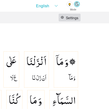
Mode
Settings
۞ وَ مَاۤ
اَنْزَلْنَا
عَلٰی
وَ مَآ
اَنْ زَلْ نَا
عَ لَا
السَّمَآءِ
وَ مَا
كُنَّا