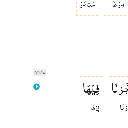
مِنۡ هَا
حَبّ بَنْ
36:34
َّرْنَا
فِیْهَا
رْ نَا
فِىْ هَا