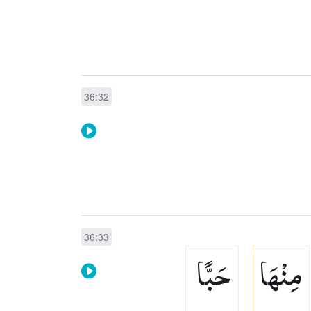
36:32
36:33
مِنْهَا
حَبًّا