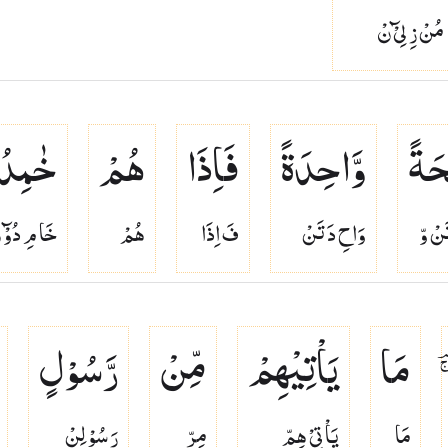
مُنْ زِ لِىْٓ نْ
َةً
وَّاحِدَةً
فَاِذَا
هُمْ
خٰمِدُ
نْ وّ
وَاحِ دَ تَنْ
فَ اِذَا
هُمْ
خَا مِ دُوْٓ 
مَا
یَاْتِیْهِمْ
مِّنْ
رَّسُوْلٍ
مَا
يَاْ تِىْ هِمّ
مِرّ
رَ سُوْ لِنْ